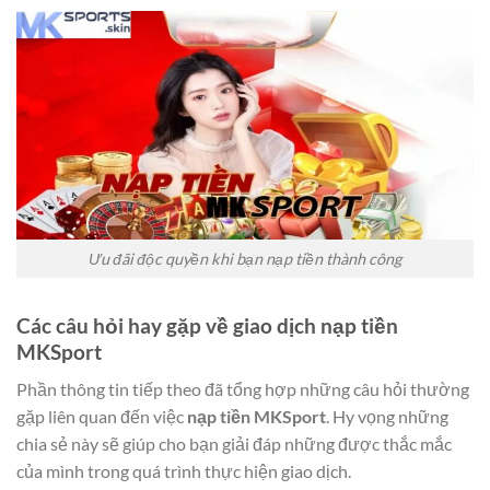
Ưu đãi độc quyền khi bạn nạp tiền thành công
Các câu hỏi hay gặp về giao dịch nạp tiền
MKSport
Phần thông tin tiếp theo đã tổng hợp những câu hỏi thường
gặp liên quan đến việc
nạp tiền MKSport
. Hy vọng những
chia sẻ này sẽ giúp cho bạn giải đáp những được thắc mắc
của mình trong quá trình thực hiện giao dịch.