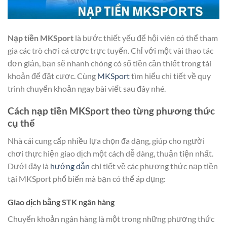
Nạp tiền MKSport
là bước thiết yếu để hội viên có thể tham
gia các trò chơi cá cược trực tuyến. Chỉ với một vài thao tác
đơn giản, bạn sẽ nhanh chóng có số tiền cần thiết trong tài
khoản để đặt cược. Cùng
MKSport
tìm hiểu chi tiết về quy
trình chuyển khoản ngay bài viết sau đây nhé.
Cách nạp tiền MKSport theo từng phương thức
cụ thể
Nhà cái cung cấp nhiều lựa chọn đa dạng, giúp cho người
chơi thực hiện giao dịch một cách dễ dàng, thuận tiện nhất.
Dưới đây là
hướng dẫn
chi tiết về các phương thức nạp tiền
tại MKSport phổ biến mà bạn có thể áp dụng:
Giao dịch bằng STK ngân hàng
Chuyển khoản ngân hàng là một trong những phương thức