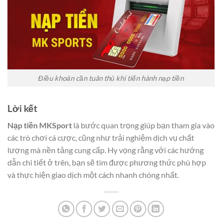
Điều khoản cần tuân thủ khi tiến hành nạp tiền
Lời kết
Nạp tiền MKSport
là bước quan trọng giúp bạn tham gia vào
các trò chơi cá cược, cũng như trải nghiệm dịch vụ chất
lượng mà nền tảng cung cấp. Hy vọng rằng với các hướng
dẫn chi tiết ở trên, bạn sẽ tìm được phương thức phù hợp
và thực hiện giao dịch một cách nhanh chóng nhất.