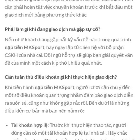
cần phải hoàn tất việc chuyển khoản trước khi bắt đầu một
giao dịch mới bằng phương thức khác.
Phải làm gì khi đang giao dịch mà gặp sự cố?
Nếu như khách hàng gặp bất kỳ vấn đề nào trong quá trình
nạp tiền MKSport
, hãy ngay lập tức liên hệ với bộ phận
CSKH của nhà cái. Đội ngũ hỗ trợ sẽ giúp bạn giải quyết vấn
đề của mình một cách kịp thời, hiệu quả nhất.
Cần tuân thủ điều khoản gì khi thực hiện giao dịch?
Khi tiền hành
nạp tiền MKSport
, người chơi cần chú ý đến
một số điều khoản quan trọng nhằm đảm bảo giao dịch diễn
ra suôn sẻ, cũng như không gặp rắc rối. Bên dưới là những
điều kiện cơ bản mà bạn nên nắm rõ:
Tài khoản hợp lệ:
Trước khi thực hiện thao tác, người
dùng cần có một tài khoản hợp lệ tại nhà cái. Hãy chắc