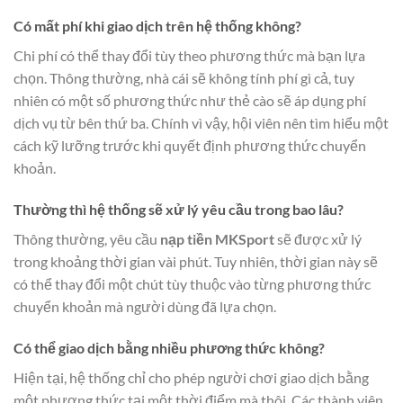
Có mất phí khi giao dịch trên hệ thống không?
Chi phí có thể thay đổi tùy theo phương thức mà bạn lựa
chọn. Thông thường, nhà cái sẽ không tính phí gì cả, tuy
nhiên có một số phương thức như thẻ cào sẽ áp dụng phí
dịch vụ từ bên thứ ba. Chính vì vậy, hội viên nên tìm hiểu một
cách kỹ lưỡng trước khi quyết định phương thức chuyển
khoản.
Thường thì hệ thống sẽ xử lý yêu cầu trong bao lâu?
Thông thường, yêu cầu
nạp tiền MKSport
sẽ được xử lý
trong khoảng thời gian vài phút. Tuy nhiên, thời gian này sẽ
có thể thay đổi một chút tùy thuộc vào từng phương thức
chuyển khoản mà người dùng đã lựa chọn.
Có thể giao dịch bằng nhiều phương thức không?
Hiện tại, hệ thống chỉ cho phép người chơi giao dịch bằng
một phương thức tại một thời điểm mà thôi. Các thành viên