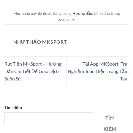
Mục nhập này đã được đăng trong
Hướng dẫn
. Đánh dấu trang
permalink
.
NHƯ THẢO MKSPORT
Rút Tiền MKSport – Hướng
Tải App MKSport: Trải
Dẫn Chi Tiết Để Giao Dịch
Nghiệm Toàn Diện Trong Tầm
Suôn Sẻ
Tay!
Tìm kiếm
TÌM
KIẾM