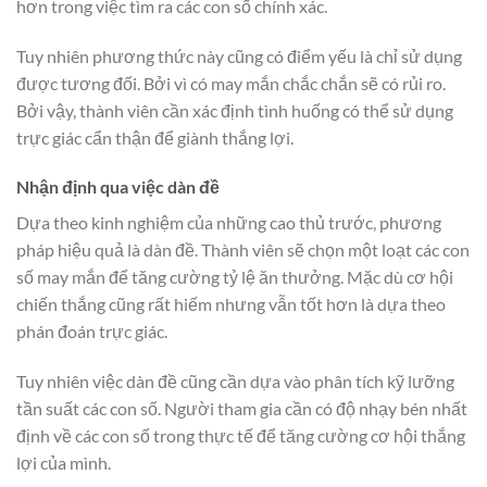
hơn trong việc tìm ra các con số chính xác.
Tuy nhiên phương thức này cũng có điểm yếu là chỉ sử dụng
được tương đối. Bởi vì có may mắn chắc chắn sẽ có rủi ro.
Bởi vậy, thành viên cần xác định tình huống có thể sử dụng
trực giác cẩn thận để giành thắng lợi.
Nhận định qua việc dàn đề
Dựa theo kinh nghiệm của những cao thủ trước, phương
pháp hiệu quả là dàn đề. Thành viên sẽ chọn một loạt các con
số may mắn để tăng cường tỷ lệ ăn thưởng. Mặc dù cơ hội
chiến thắng cũng rất hiếm nhưng vẫn tốt hơn là dựa theo
phán đoán trực giác.
Tuy nhiên việc dàn đề cũng cần dựa vào phân tích kỹ lưỡng
tần suất các con số. Người tham gia cần có độ nhạy bén nhất
định về các con số trong thực tế để tăng cường cơ hội thắng
lợi của mình.