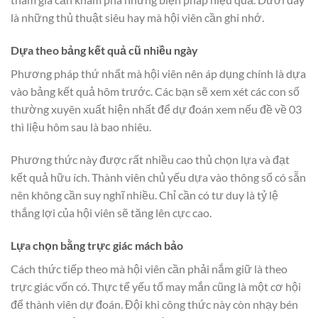
là những thủ thuật siêu hay mà hội viên cần ghi nhớ.
Dựa theo bảng kết quả cũ nhiều ngày
Phương pháp thứ nhất mà hội viên nên áp dụng chính là dựa
vào bảng kết quả hôm trước. Các bạn sẽ xem xét các con số
thường xuyên xuất hiện nhất để dự đoán xem nếu đề về 03
thì liệu hôm sau là bao nhiêu.
Phương thức này được rất nhiều cao thủ chọn lựa và đạt
kết quả hữu ích. Thành viên chủ yếu dựa vào thông số có sẵn
nên không cần suy nghĩ nhiều. Chỉ cần có tư duy là tỷ lệ
thắng lợi của hội viên sẽ tăng lên cực cao.
Lựa chọn bằng trực giác mách bảo
Cách thức tiếp theo mà hội viên cần phải nắm giữ là theo
trực giác vốn có. Thực tế yếu tố may mắn cũng là một cơ hội
để thành viên dự đoán. Đội khi công thức này còn nhạy bén