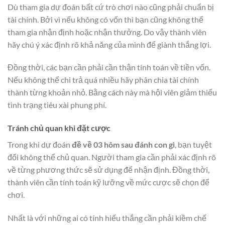
Dù tham gia dự đoán bất cứ trò chơi nào cũng phải chuẩn bị
tài chính. Bởi vì nếu không có vốn thì bạn cũng không thể
tham gia nhận định hoặc nhận thưởng. Do vậy thành viên
hãy chú ý xác định rõ khả năng của mình để giành thắng lợi.
Đồng thời, các bạn cần phải cần thận tính toán về tiền vốn.
Nếu không thể chi trả quá nhiều hãy phân chia tài chính
thành từng khoản nhỏ. Bằng cách này mà hội viên giảm thiểu
tình trạng tiêu xài phung phí.
Tránh chủ quan khi đặt cược
Trong khi dự đoán
đề về 03 hôm sau đánh con gì
, bạn tuyệt
đối không thể chủ quan. Người tham gia cần phải xác định rõ
về từng phương thức sẽ sử dụng để nhận định. Đồng thời,
thành viên cần tính toán kỹ lưỡng về mức cược sẽ chọn để
chơi.
Nhất là với những ai có tính hiếu thắng cần phải kiềm chế