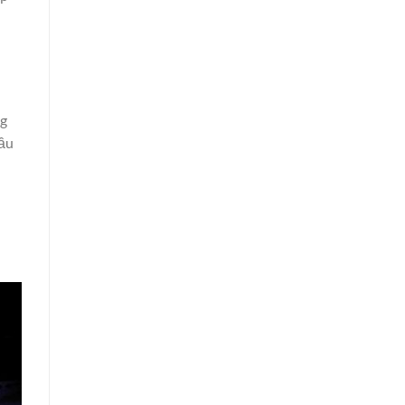
ng
đầu