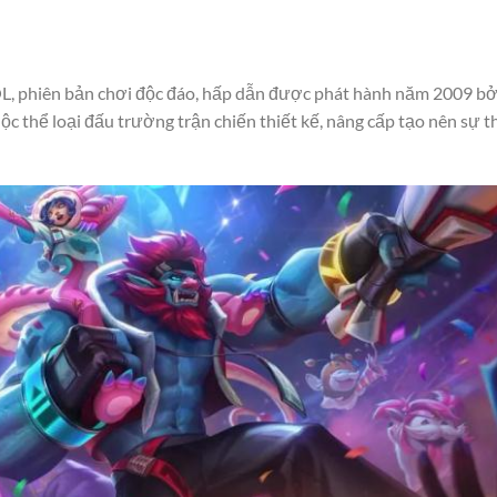
OL, phiên bản chơi độc đáo, hấp dẫn được phát hành năm 2009 bở
c thể loại đấu trường trận chiến thiết kế, nâng cấp tạo nên sự t