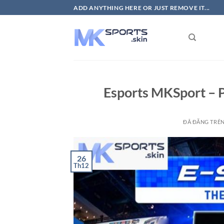
Chuyển
ADD ANYTHING HERE OR JUST REMOVE IT...
đến
nội
dung
Esports MKSport – 
ĐÃ ĐĂNG TRÊ
26
Th12