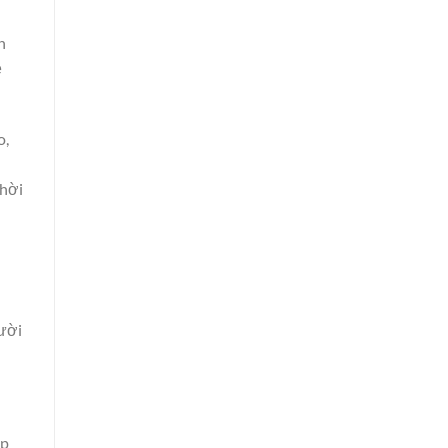
n
ệ
o,
thời
gười
ập