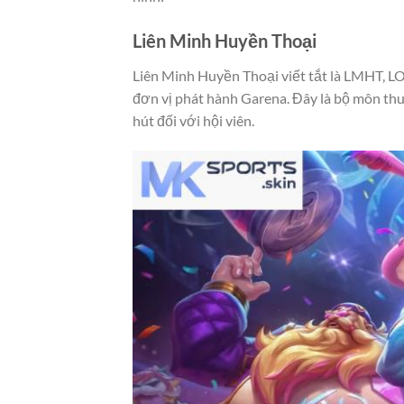
Liên Minh Huyền Thoại
Liên Minh Huyền Thoại viết tắt là LMHT, L
đơn vị phát hành Garena. Đây là bộ môn thuộ
hút đối với hội viên.