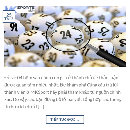
25
Th12
Đề về 04 hôm sau đánh con gì trở thành chủ đề thảo luận
được quan tâm nhiều nhất. Để khám phá đúng câu trả lời,
thành viên ở MKSport hãy phải tham khảo từ nguồn chính
xác. Do vậy, các bạn đừng bỏ lỡ bài viết tổng hợp các thông
tin hữu ích dưới […]
TIẾP TỤC ĐỌC
→