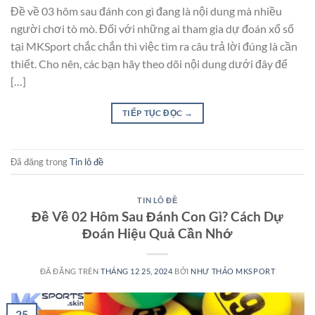
Đề về 03 hôm sau đánh con gì đang là nội dung mà nhiều
người chơi tò mò. Đối với những ai tham gia dự đoán xổ số
tại MKSport chắc chắn thì việc tìm ra câu trả lời đúng là cần
thiết. Cho nên, các bạn hãy theo dõi nội dung dưới đây để
[…]
TIẾP TỤC ĐỌC
→
Đã đăng trong
Tin lô đề
TIN LÔ ĐỀ
Đề Về 02 Hôm Sau Đánh Con Gì? Cách Dự
Đoán Hiệu Quả Cần Nhớ
ĐÃ ĐĂNG TRÊN
THÁNG 12 25, 2024
BỞI
NHƯ THẢO MKSPORT
25