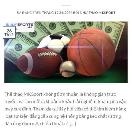
ĐÃ ĐĂNG TRÊN
THÁNG 12 26, 2024
BỞI
NHƯ THẢO MKSPORT
26
Th12
Thể thao MKSport không đơn thuần là không gian trực
tuyến mà còn mở ra khoảnh khắc trải nghiệm, khám phá vận
may cực đỉnh. Tham gia tại đây hội viên có thể tìm kiếm hàng
loạt sự kiện đẳng cấp cùng hệ thống bảng kèo chất lượng
đáp ứng đam mê, chiến thuật cá […]