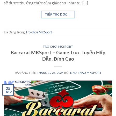
sẽ được thưởng thức cảm giác chơi như tại […]
TIẾP TỤC ĐỌC
→
Đã đăng trong
Trò chơi MKSport
TRÒ CHƠI MKSPORT
Baccarat MKSport – Game Trực Tuyến Hấp
Dẫn, Đỉnh Cao
ĐÃ ĐĂNG TRÊN
THÁNG 12 25, 2024
BỞI
NHƯ THẢO MKSPORT
25
Th12