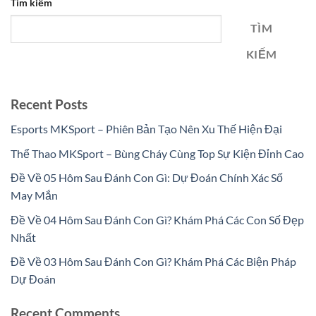
Tìm kiếm
TÌM
KIẾM
Recent Posts
Esports MKSport – Phiên Bản Tạo Nên Xu Thế Hiện Đại
Thể Thao MKSport – Bùng Cháy Cùng Top Sự Kiện Đỉnh Cao
Đề Về 05 Hôm Sau Đánh Con Gì: Dự Đoán Chính Xác Số
May Mắn
Đề Về 04 Hôm Sau Đánh Con Gì? Khám Phá Các Con Số Đẹp
Nhất
Đề Về 03 Hôm Sau Đánh Con Gì? Khám Phá Các Biện Pháp
Dự Đoán
Recent Comments