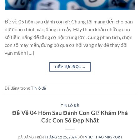
Đề về 05 hôm sau đánh con gì? Chúng tôi mang đến cho bạn
dự đoán chính xác, đáng tin cậy. Hãy tham khảo những con
số tiềm năng để tăng cơ hội trúng lớn. Cùng phân tích, chọn
con số may mắn, đừng bỏ qua cơ hội vàng này để thay đổi
vận mệnh […]
TIẾP TỤC ĐỌC
→
Đã đăng trong
Tin lô đề
TIN LÔ ĐỀ
Đề Về 04 Hôm Sau Đánh Con Gì? Khám Phá
Các Con Số Đẹp Nhất
ĐÃ ĐĂNG TRÊN
THÁNG 12 25, 2024
BỞI
NHƯ THẢO MKSPORT