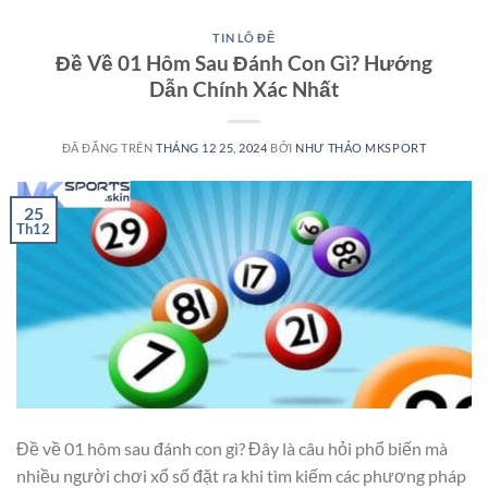
TIN LÔ ĐỀ
Đề Về 01 Hôm Sau Đánh Con Gì? Hướng
Dẫn Chính Xác Nhất
ĐÃ ĐĂNG TRÊN
THÁNG 12 25, 2024
BỞI
NHƯ THẢO MKSPORT
25
Th12
Đề về 01 hôm sau đánh con gì? Đây là câu hỏi phổ biến mà
nhiều người chơi xổ số đặt ra khi tìm kiếm các phương pháp