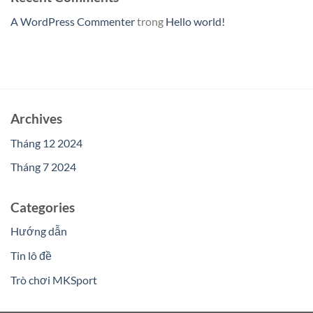
A WordPress Commenter
trong
Hello world!
Archives
Tháng 12 2024
Tháng 7 2024
Categories
Hướng dẫn
Tin lô đề
Trò chơi MKSport