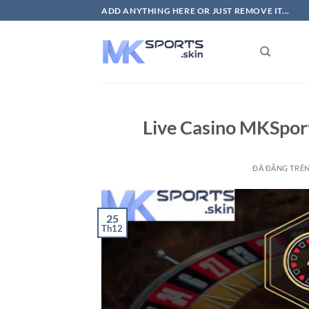
Chuyển
ADD ANYTHING HERE OR JUST REMOVE IT...
đến
nội
dung
Live Casino MKSport
ĐÃ ĐĂNG TRÊ
25
Th12